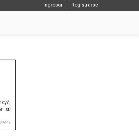
Ingresar
Registrarse
esyé,
or su
83442