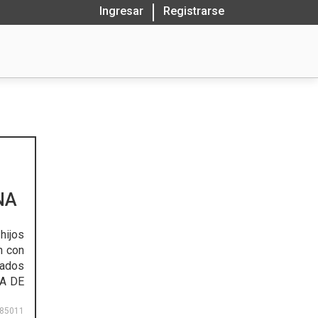
Ingresar
Registrarse
NA
hijos
n con
mados
IA DE
85011