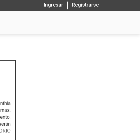
Ingresar
Registrarse
thia
omas,
ento.
serán
TORIO