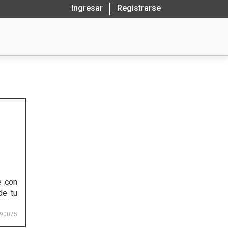
Ingresar
Registrarse
e con
de tu
90075