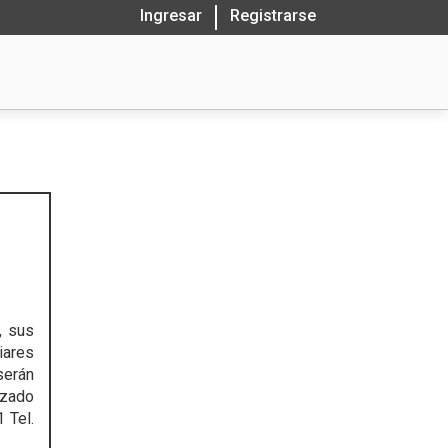
Ingresar
Registrarse
, sus
iares
serán
izado
 Tel.