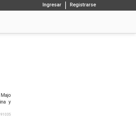
Ingresar
Registrarse
 Majo
ina y
191035