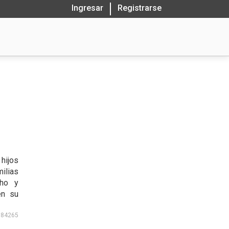
Ingresar
Registrarse
hijos
ilias
cho y
en su
184265