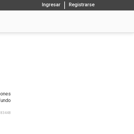
Ingresar
Registrarse
iones
fundo
183448