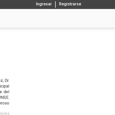
Ingresar
Registrarse
z, Dr.
cipal
e del
UNSE.
oroso
183454