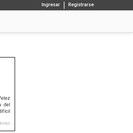
Ingresar
Registrarse
Velez
a del
fícil
83460