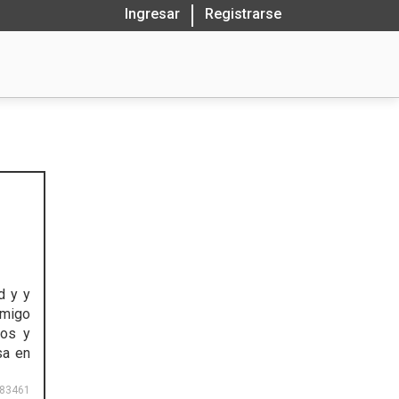
Ingresar
Registrarse
d y y
amigo
tos y
sa en
83461