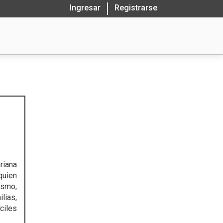
Ingresar
Registrarse
riana
quien
ismo,
lias,
ciles