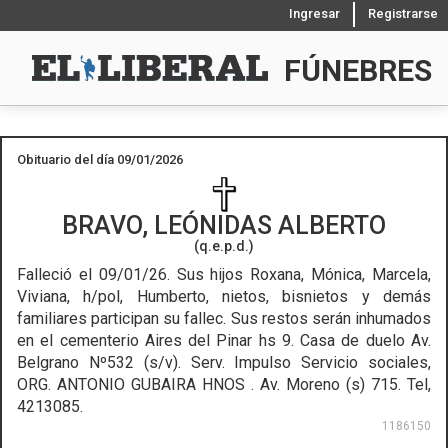
Ingresar
Registrarse
FÚNEBRES
Obituario del día 09/01/2026
BRAVO, LEÓNIDAS ALBERTO
(q.e.p.d.)
Falleció el 09/01/26.
Sus hijos Roxana, Mónica, Marcela,
Viviana, h/pol, Humberto, nietos, bisnietos y demás
familiares participan su fallec. Sus restos serán inhumados
en el cementerio Aires del Pinar hs 9. Casa de duelo Av.
Belgrano Nº532 (s/v). Serv. Impulso Servicio sociales,
ORG. ANTONIO GUBAIRA HNOS . Av. Moreno (s) 715. Tel,
4213085.
1186150