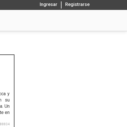
Ingresar
Registrarse
cca y
an su
a. Un
te en
88834