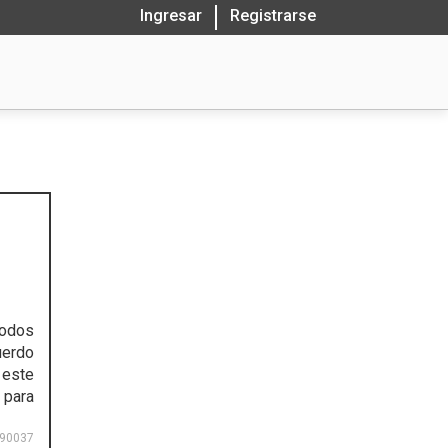
Ingresar
Registrarse
todos
uerdo
 este
 para
90037