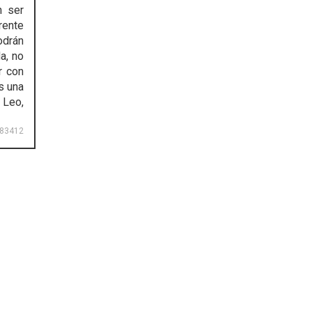
n ser
frente
odrán
da, no
r con
s una
 Leo,
83412