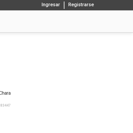
Ingresar
Registrarse
Chara
183447