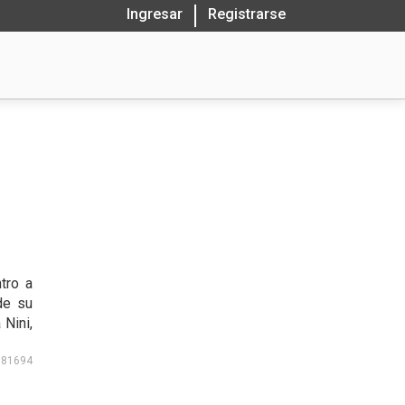
Ingresar
Registrarse
tro a
de su
 Nini,
181694