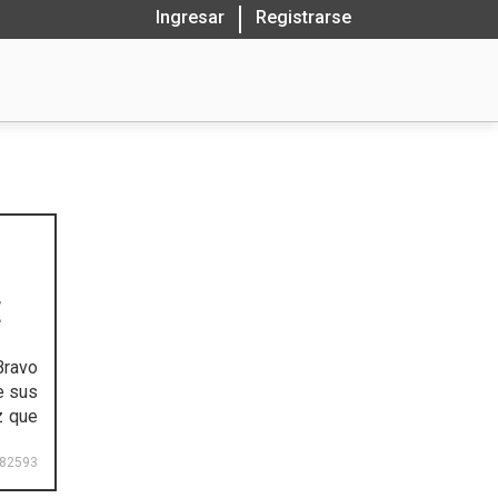
Ingresar
Registrarse
E
Bravo
e sus
z que
82593