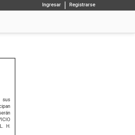
Ingresar
Registrarse
, sus
cipan
erán
ICIO
. H.