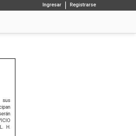
Ingresar
Registrarse
, sus
cipan
erán
ICIO
. H.