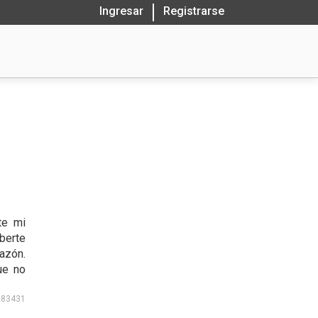
Ingresar
Registrarse
te mi
berte
azón.
ue no
183431