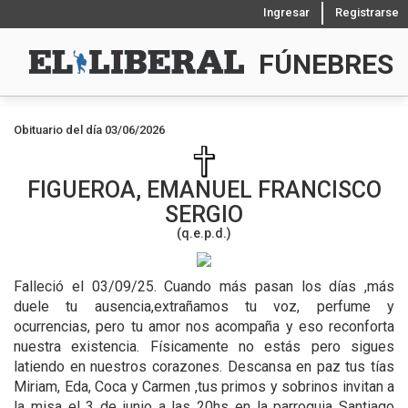
Ingresar
Registrarse
FÚNEBRES
Obituario del día 03/06/2026
FIGUEROA, EMANUEL FRANCISCO
SERGIO
(q.e.p.d.)
Falleció el 03/09/25.
Cuando más pasan los días ,más
duele tu ausencia,extrañamos tu voz, perfume y
ocurrencias, pero tu amor nos acompaña y eso reconforta
nuestra existencia. Físicamente no estás pero sigues
latiendo en nuestros corazones. Descansa en paz tus tías
Miriam, Eda, Coca y Carmen ,tus primos y sobrinos invitan a
la misa el 3 de junio a las 20hs en la parroquia Santiago