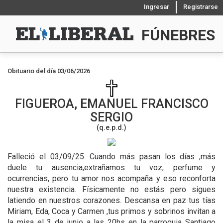
Ingresar
Registrarse
FÚNEBRES
Obituario del día 03/06/2026
FIGUEROA, EMANUEL FRANCISCO
SERGIO
(q.e.p.d.)
Falleció el 03/09/25.
Cuando más pasan los días ,más
duele tu ausencia,extrañamos tu voz, perfume y
ocurrencias, pero tu amor nos acompaña y eso reconforta
nuestra existencia. Físicamente no estás pero sigues
latiendo en nuestros corazones. Descansa en paz tus tías
Miriam, Eda, Coca y Carmen ,tus primos y sobrinos invitan a
la misa el 3 de junio a las 20hs en la parroquia Santiago