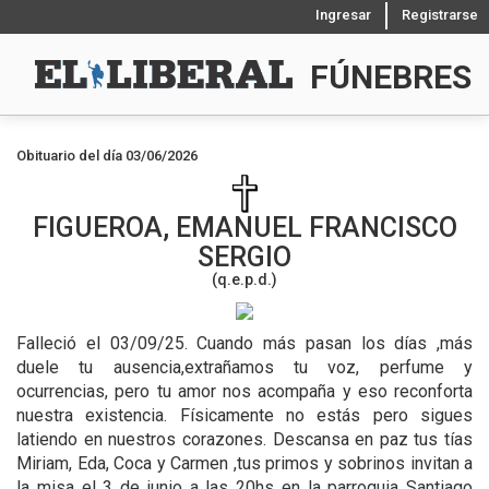
Ingresar
Registrarse
FÚNEBRES
Obituario del día 03/06/2026
FIGUEROA, EMANUEL FRANCISCO
SERGIO
(q.e.p.d.)
Falleció el 03/09/25.
Cuando más pasan los días ,más
duele tu ausencia,extrañamos tu voz, perfume y
ocurrencias, pero tu amor nos acompaña y eso reconforta
nuestra existencia. Físicamente no estás pero sigues
latiendo en nuestros corazones. Descansa en paz tus tías
Miriam, Eda, Coca y Carmen ,tus primos y sobrinos invitan a
la misa el 3 de junio a las 20hs en la parroquia Santiago