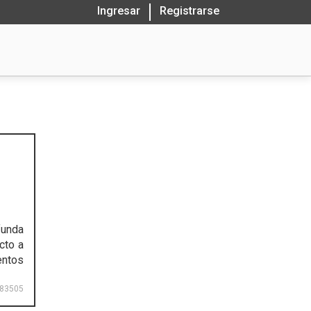
Ingresar
Registrarse
funda
cto a
entos
83505