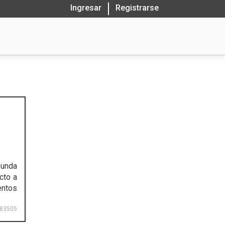
Ingresar
Registrarse
funda
cto a
entos
83505